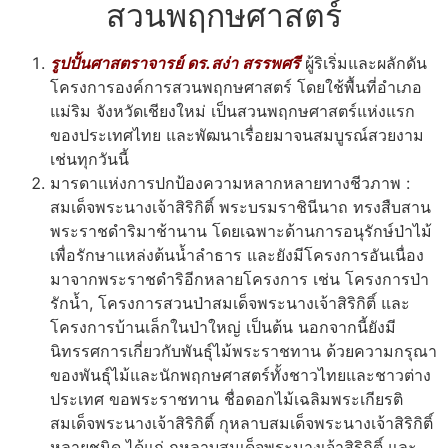
สวนพฤกษศาสตร์
รูปปั้นศาสตราจารย์ ดร.สง่า สรรพศรี
ผู้ริเริ่มและผลักดัน
โครงการองค์การสวนพฤกษศาสตร์ โดยใช้พื้นที่อำเภอ
แม่ริม จังหวัดเชียงใหม่ เป็นสวนพฤกษศาสตร์แห่งแรก
ของประเทศไทย และพัฒนาเรื่อยมาจนสมบูรณ์สวยงาม
เช่นทุกวันนี้
มารดาแห่งการปกป้องความหลากหลายทางชีวภาพ :
สมเด็จพระนางเจ้าสิริกิติ์ พระบรมราชินีนาถ ทรงสืบสาน
พระราชดำริมาช้านาน โดยเฉพาะด้านการอนุรักษ์ป่าไม้
เพื่อรักษาแหล่งต้นน้ำลำธาร และยังมีโครงการอันเนื่อง
มาจากพระราชดำริอีกหลายโครงการ เช่น โครงการป่า
รักน้ำ, โครงการสวนป่าสมเด็จพระนางเจ้าสิริกิติ์ และ
โครงการบ้านเล็กในป่าใหญ่ เป็นต้น นอกจากนี้ยังมี
นิทรรศการเกี่ยวกับพันธุ์ไม้พระราชทาน ด้วยความกรุณา
ของพันธุ์ไม้และนักพฤกษศาสตร์ทั้งชาวไทยและชาวต่าง
ประเทศ ขอพระราชทาน ชื่อดอกไม้เฉลิมพระเกียรติ
สมเด็จพระนางเจ้าสิริกิติ์ กุหลาบสมเด็จพระนางเจ้าสิริกิติ์
หลายชนิด ได้แก่ กุหลาบสมเด็จพระนางเจ้าสิริกิติ์ และ